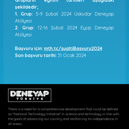
şekildedir;
1. Grup:
5-9 Şubat 2024 Üsküdar Deneyap
Atölyesi
2. Grup:
12-16 Şubat 2024 Eyüp Deneyap
Atölyesi
Başvuru için:
mth.tc/sualtiBasvuru2024
Son başvuru tarihi:
31 Ocak 2024
There is a need for a comprehensive development that could be defined
as "National Technology Initiative" in science and technology in line with
the goals of advancing our country and reinforcing its independence in
all areas.