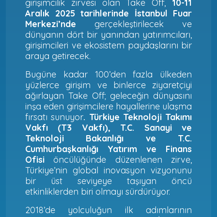
girişimcilik zirvesi olan Take Off,
10-11
Aralık 2025 tarihlerinde İstanbul Fuar
Merkezi’nde
gerçekleştirilecek ve
dünyanın dört bir yanından yatırımcıları,
girişimcileri ve ekosistem paydaşlarını bir
araya getirecek.
Bugüne kadar 100’den fazla ülkeden
yüzlerce girişim ve binlerce ziyaretçiyi
ağırlayan Take Off; geleceğin dünyasını
inşa eden girişimcilere hayallerine ulaşma
fırsatı sunuyor
. Türkiye Teknoloji Takımı
Vakfı (T3 Vakfı), T.C. Sanayi ve
Teknoloji Bakanlığı ve T.C.
Cumhurbaşkanlığı Yatırım ve Finans
Ofisi
öncülüğünde düzenlenen zirve,
Türkiye’nin global inovasyon vizyonunu
bir üst seviyeye taşıyan öncü
etkinliklerden biri olmayı sürdürüyor.
2018’de yolculuğun ilk adımlarının