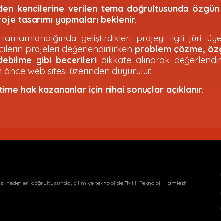
en kendilerine verilen tema doğrultusunda özgün fi
 proje tasarımı yapmaları beklenir.
tamamlandığında geliştirdikleri projeyi ilgili jüri ü
lerin projeleri değerlendirilirken
problem çözme, özgü
ebilme gibi becerileri
dikkate alınarak değerlendi
 önce web sitesi üzerinden duyurulur.
me hak kazananlar için nihai sonuçlar açıklanır.
 hedefleri doğrultusunda, bilim ve teknolojide "Milli Teknoloji Hamlesi"