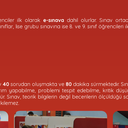
enciler ilk olarak
e-sınava
dahil olurlar. Sınav ortao
lar, lise grubu sınavına ise 8. ve 9. sınıf öğrencileri ile
av
40
sorudan oluşmakta ve
80
dakika sürmektedir. Sı
m yapabilme, problemi tespit edebilme, kritik düş
r. Sınav, teorik bilgilerin değil becerilerin ölçüldüğü s
tkilemez.