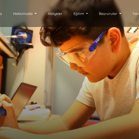
fa
Hakkımızda
Atölyeler
Eğitim
Başvurular
Yar