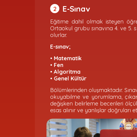
E-Sınav
2
Eğitime dahil olmak isteyen öğr
Ortaokul grubu sınavına 4. ve 5. sınıf
olurlar.
E-sınav;
• Matematik
• Fen
• Algoritma
• Genel Kültür
Bölümlerinden oluşmaktadır. Sın
okuyabilme ve yorumlama, çıkarı
değişken belirleme becerileri ölçülü
esas alınır ve yanlışlar doğruları e