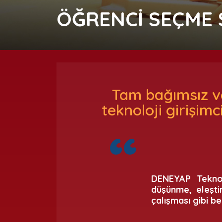
ÖĞRENCİ SEÇME 
Tam bağımsız ve
teknoloji girişimc
DENEYAP Teknolo
düşünme, eleşti
çalışması gibi b