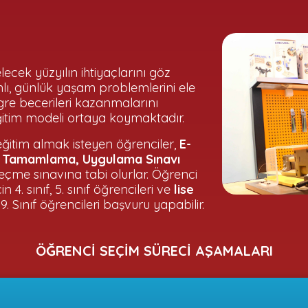
ecek yüzyılın ihtiyaçlarını göz
ı, günlük yaşam problemlerini ele
re becerileri kazanmalarını
eğitim modeli ortaya koymaktadır.
ğitim almak isteyen öğrenciler,
E-
ev Tamamlama, Uygulama Sınavı
çme sınavına tabi olurlar. Öğrenci
n 4. sınıf, 5. sınıf öğrencileri ve
lise
ı, 9. Sınıf öğrencileri başvuru yapabilir.
ÖĞRENCİ SEÇİM SÜRECİ AŞAMALARI