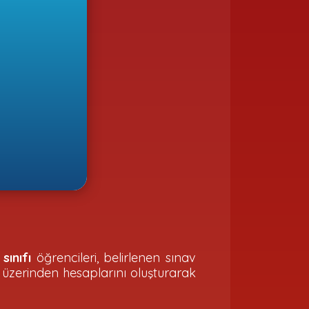
ve
ik
tik
İçi
nav
.
 sınıfı
öğrencileri, belirlenen sınav
 üzerinden hesaplarını oluşturarak