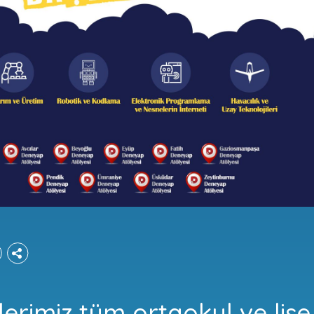
lerimiz tüm ortaokul ve lise