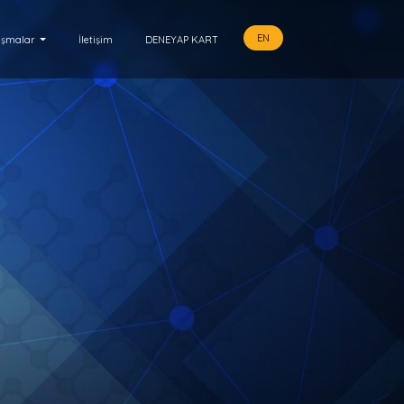
EN
ışmalar
İletişim
DENEYAP KART