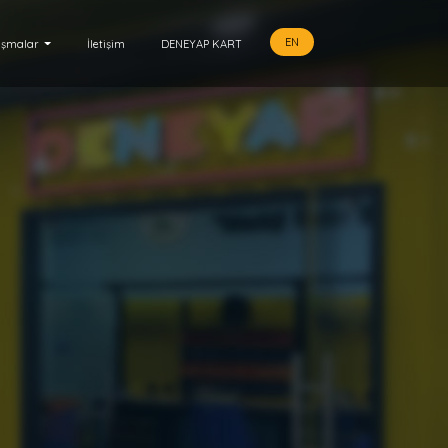
EN
ışmalar
İletişim
DENEYAP KART