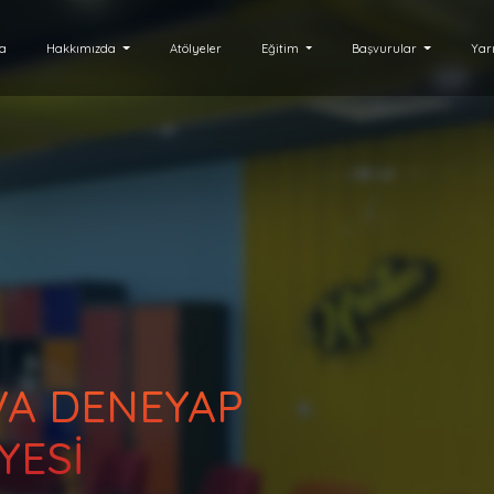
fa
Hakkımızda
Atölyeler
Eğitim
Başvurular
Yar
A DENEYAP
YESİ